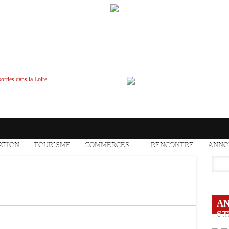
ATION
TOURISME
COMMERCES…
RENCONTRE
ANNO
AN
ST