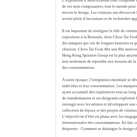
L’exposition à Saint-Étienne était composée de t
de ces trois composantes, tout le monde peut 
travers le design. Les visiteurs ont découvert 
avenir plein d’inconnues et de recherches ap
Il est important de souligner le rôle de certa
exposition à la Biennale, dont Chow Tai Fo
des marques qui ont de longues histoires et qu
chinoise. Chow Tai Fook fête son 90e annivers
Hong Kong Spinners Group est la plus ancien
non seulement de répondre aux besoins de la 
des consommateurs.
À notre époque, l’intégration mondiale se dé
individus et leur consommation. Les marques 
ayant accumulé des expériences tout au long 
de transformation et ses dirigeants explorent 
interagir avec les artistes et développent une
collection de bijoux et des projets de vitrine
L’objectif est d’être en phase avec les lang
internationales des consommateurs. En fait, c
fréquente : Comment se distingue le design ch