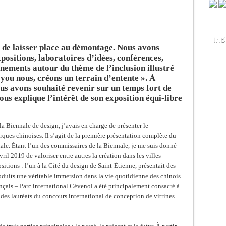
FE
t de laisser place au démontage. Nous avons
positions, laboratoires d’idées, conférences,
nements autour du thème de l’inclusion illustré
you nous, créons un terrain d’entente ». À
ous avons souhaité revenir sur un temps fort de
ous explique l’intérêt de son exposition équi-libre
la Biennale de design, j’avais en charge de présenter le
ues chinoises. Il s’agit de la première présentation complète du
ale. Étant l’un des commissaires de la Biennale, je me suis donné
ril 2019 de valoriser entre autres la création dans les villes
itions : l’un à la Cité du design de Saint-Étienne, présentait des
roduits une véritable immersion dans la vie quotidienne des chinois.
nçais – Parc international Cévenol a été principalement consacré à
on des lauréats du concours international de conception de vitrines