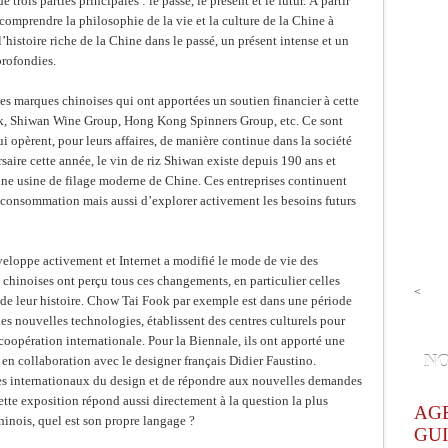
rois parties principales : le passé, le présent et le futur. À partir
comprendre la philosophie de la vie et la culture de la Chine à
l’histoire riche de la Chine dans le passé, un présent intense et un
profondies.
ines marques chinoises qui ont apportées un soutien financier à cette
ok, Shiwan Wine Group, Hong Kong Spinners Group, etc. Ce sont
i opèrent, pour leurs affaires, de manière continue dans la société
aire cette année, le vin de riz Shiwan existe depuis 190 ans et
ne usine de filage moderne de Chine. Ces entreprises continuent
consommation mais aussi d’explorer activement les besoins futurs
veloppe activement et Internet a modifié le mode de vie des
chinoises ont perçu tous ces changements, en particulier celles
<
de leur histoire. Chow Tai Fook par exemple est dans une période
les nouvelles technologies, établissent des centres culturels pour
 coopération internationale. Pour la Biennale, ils ont apporté une
NO
s en collaboration avec le designer français Didier Faustino.
ages internationaux du design et de répondre aux nouvelles demandes
ette exposition répond aussi directement à la question la plus
AG
inois, quel est son propre langage ?
GUI